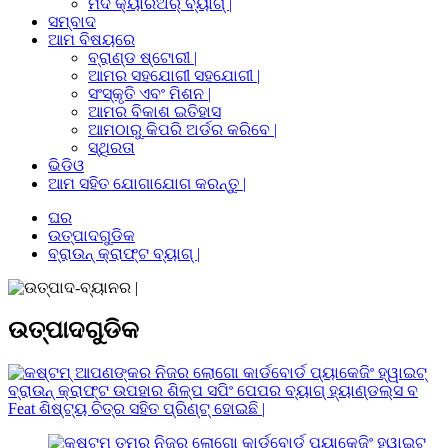
ମଦ କ୍ୟାରିଅର୍ ବ୍ୟାଗ୍ |
ସମ୍ବାଦ
ଆମ ବିଷୟରେ
ବ୍ରାଣ୍ଡ ଷ୍ଟୋରୀ |
ଆମର ସହଯୋଗୀ ସହଯୋଗୀ |
ସଂସ୍କୃତି ଏବଂ ମିଶନ |
ଆମର ବିକାଶ ଇତିହାସ
ଆମଠାରୁ କିପରି ଅର୍ଡର କରିବେ |
ସ୍ଥିରତା
ଭିଡିଓ
ଆମ ସହିତ ଯୋଗାଯୋଗ କରନ୍ତୁ |
ଘର
ଉତ୍ପାଦଗୁଡିକ
ବ୍ରାଉନ୍ କ୍ରାଫ୍ଟ ବ୍ୟାଗ୍ |
ଉତ୍ପାଦଗୁଡିକ