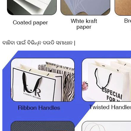
ବାଛିବା ପାଇଁ ବିଭିନ୍ନ ଦଉଡି ସମାଧାନ |