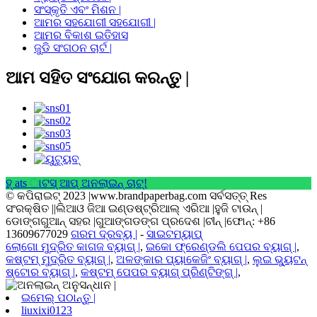
ସଂସ୍କୃତି ଏବଂ ମିଶନ |
ଆମର ସହଯୋଗୀ ସହଯୋଗୀ |
ଆମର ବିକାଶ ଇତିହାସ
ଜୁଡି ସଂଗଠନ ଚାର୍ଟ |
ଆମ ସହିତ ସଂଯୋଗ କରନ୍ତୁ |
ହ୍ ats ାଟସ୍ ଆପ୍ ଅନଲାଇନ୍ ଚାଟ୍!
© କପିରାଇଟ୍ 2023 |www.brandpaperbag.com ସର୍ବସତ୍ତ୍ Res
ସଂରକ୍ଷିତ ||ଲିଆଓ ଜିଆ ଇଣ୍ଡଷ୍ଟ୍ରିଆଲ୍ ଏରିଆ |ହୁଜି ଟାଉନ୍ |
ଡୋଙ୍ଗଗୁଆନ୍ ସହର |ଗୁଆଙ୍ଗଡଙ୍ଗ ପ୍ରଦେଶ |ଚୀନ୍ |ଫୋନ୍: +86
13609677029
ଗରମ ଦ୍ରବ୍ୟ |
-
ସାଇଟମ୍ୟାପ୍
ଲୋଗୋ ମୁଦ୍ରିତ କାଗଜ ବ୍ୟାଗ୍ |
,
ଇକୋ ଫ୍ରେଣ୍ଡଲି ପେପର ବ୍ୟାଗ୍ |
,
କଷ୍ଟମ୍ ମୁଦ୍ରିତ ବ୍ୟାଗ୍ |
,
ଅଳଙ୍କାର ପ୍ୟାକେଜିଂ ବ୍ୟାଗ୍ |
,
ଲୁଇ ଭ୍ୟୁଟନ୍
ଷ୍ଟୋର ବ୍ୟାଗ୍ |
,
କଷ୍ଟମ୍ ପେପର ବ୍ୟାଗ୍ ପ୍ରିଣ୍ଟିଙ୍ଗ୍ |
,
ଇମେଲ୍ ପଠାନ୍ତୁ |
liuxixi0123