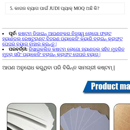
5. କାଗଜ ବ୍ୟାଗ ପାଇଁ JUDI ପ୍ୟାକ୍ MOQ ଅଛି କି?
ପୂର୍ବ:
କଷ୍ଟମ୍ ଡିଜାଇନ୍ ଆପଣଙ୍କର ନିଜସ୍ୱ ଲୋଗୋ ଫ୍ଲାଟ
ହ୍ୟାଣ୍ଡଲ୍ ରେଷ୍ଟୁରାଣ୍ଟ ବିତରଣ ପ୍ୟାକେଜିଂ କ୍ୟାରି ବ୍ରାଉନ୍ କ୍ରାଫ୍ଟ
ପେପର ବ୍ୟାଗ୍ ବାହାର କରନ୍ତୁ |
ପରବର୍ତ୍ତୀ:
ରିସାଇକ୍ଲିଡ୍ କଷ୍ଟମ୍ ଲୋଗୋ ହ୍ୟାଣ୍ଡଲ୍ ସହିତ ମୁଦ୍ରିତ
ମୁଦ୍ରା ସପିଂ ପ୍ୟାକେଜିଂ ବ୍ରାଉନ୍ କ୍ରାଫ୍ଟ ପେପର ବ୍ୟାଗ୍ |
ଆପଣ ଅନୁରୋଧ କରୁଥିବା ପରି ବିଭିନ୍ନ ସାମଗ୍ରୀ କଷ୍ଟମ୍ |