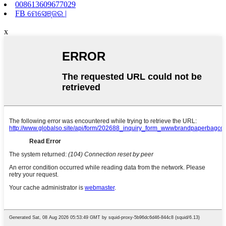
008613609677029
FB ମେସେଞ୍ଜର |
x