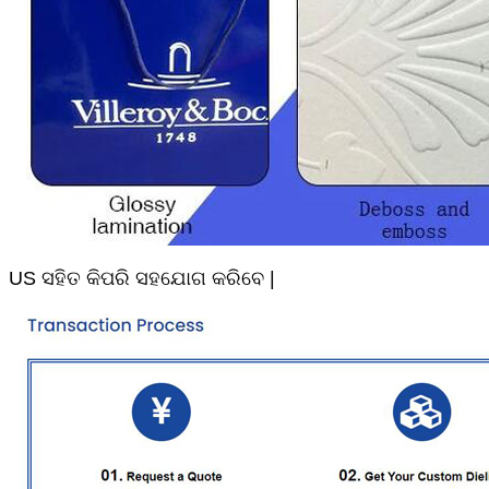
US ସହିତ କିପରି ସହଯୋଗ କରିବେ |