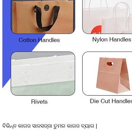
ବିଭିନ୍ନ କାଗଜ ସାଜସଜ୍ଜା ତୁମର କାଗଜ ବ୍ୟାଗ |