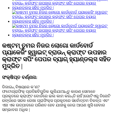
କଷ୍ଟମ୍ ତୁମର ନିଜର ଲୋଗୋ କାର୍ଡବୋର୍ଡ
ପ୍ୟାକେଜିଂ ହ୍ୱାଇଟ୍ ବ୍ରାଉନ୍ କ୍ରାଫ୍ଟ ଉପହାର
କ୍ରାଫ୍ଟ ସପିଂ ପେପର ବ୍ୟାଗ୍ ହ୍ୟାଣ୍ଡଲ୍ସ ସହିତ
ମୁଦ୍ରିତ |
ସଂକ୍ଷିପ୍ତ ବର୍ଣ୍ଣନା:
ଡିଜାଇନ୍ ବିଷୟରେ କ’ଣ?
ଫଟୋଗ୍ରାଫିକ୍ ପ୍ରତିଛବିଗୁଡିକ ଭୁଲିଯାଆନ୍ତୁ କାରଣ ସେମାନେ
ପ୍ରକୃତରେ କ୍ରାଫ୍ଟ ବୋର୍ଡରେ ଭଲ କାମ କରନ୍ତି ନାହିଁ |ଗୋଟିଏରୁ ତିନୋଟି
ରଙ୍ଗରେ ସରଳ ରେଖା ଗ୍ରାଫିକ୍ସ ପ୍ରକୃତରେ ସର୍ବୋତ୍ତମ ବିକଳ୍ପ ଏବଂ
ଏହା ଏକ ଉତ୍ପାଦରେ ପରିଣତ ହେବ ଯାହାକୁ ନେଇ ଆପଣ ଖୁସି ହେବାର
ସମ୍ଭାବନା ଅଧିକ |