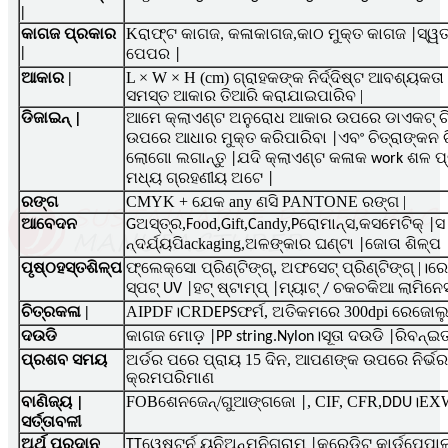
|
କାଗଜ ପ୍ରକାର
K
କାଗଜ,
ରାଫ୍ଟ କାଗଜ, କଳା
କାଠ ମୁକ୍ତ କାଗଜ |ସ୍ୱତ
|
ପେପର |
ଆକାର |
L × W × H (cm) ଗ୍ରାହକଙ୍କ ନିର୍ଦ୍ଦିଷ୍ଟ ଆବଶ୍ୟକତା
ସମସ୍ତ ଆକାର ତିଆରି କରାଯାଇପାରିବ |
ଡିଜାଇନ୍ |
ଆମେ କ୍ଲାଏଣ୍ଟ ଅନୁରୋଧ ଆକାର ଉପରେ ଡାଏକଟ୍ ଚି
ଉପରେ ଆଧାର ମୁକ୍ତ କରିପାରିବା |ଏବଂ ଚିତ୍ରାଙ୍କନ
ଲୋଗୋ ଲଗାନ୍ତୁ |ଯଦି କ୍ଲାଏଣ୍ଟ କଳାକ work ଶଳ ପ
ମଧ୍ୟ ଗ୍ରହଣୀୟ ଅଟେ |
ରଙ୍ଗ
CMYK + ଯେକ any ଣସି PANTONE ରଙ୍ଗ |
ଅସ୍ତ୍ର,
ood,
ift,
andy,
ରୋମାନ୍ସ,
ଆବେଦନ
G
F
G
C
P
କସମେଟିକ୍ |ସ
ackaging,
ନ୍ଦର୍ଯ୍ୟପି
ଅଳଙ୍କାର ଘଣ୍ଟା |ଜୋତା ଶିଳ୍ପ 
ପୃଷ୍ଠ
ଫ୍ଲେକ୍ସୋ ପ୍ରିଣ୍ଟିଙ୍ଗ୍, ଅଫସେଟ୍ ପ୍ରିଣ୍ଟିଙ୍ଗ୍ |
ହସ୍ତଶିଳ୍ପ
।ରେ
ସ୍ପଟ୍ UV |ହଟ୍ ଷ୍ଟାମ୍ପ୍ |ମ୍ୟାଟ୍ / ଚକଚକିଆ ଲାମିନେସନ
ଚିତ୍ରକଳା |
AIPDF।CRD
ଫର୍ମ, ଅତିକମରେ 300dpi ରେଜୋଲୁ
EPS
ଦଉଡି
କାଗଜ ମୋଡ଼ |PP string.Nylon।ସୂତା ଦଉଡି |ରିବନ୍ଇତ
ପ୍ରଶବ ସମୟ
ଅର୍ଡର ପରେ ପ୍ରାୟ 15 ଦିନ, ଆପଣଙ୍କ ଉପରେ ନିର୍ଭର 
ପରିମାଣ
କ୍ରମ
FOB
/
, CIF, CFR,
EX
ବାଣିଜ୍ୟ |
ଶେନଜେନ୍
ଗୁଆଙ୍ଗଜୋ |
DDU।
ସର୍ତ୍ତାବଳୀ
ଅର୍ଥ ପ୍ରଦାନ
TTୱେଷ୍ଟର୍ନ ୟୁନିଅନ୍ମନିଗ୍ରାମ |କ୍ରେଡିଟ୍ କାର୍ଡପେପାଲ