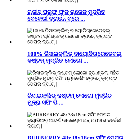
ଗ୍ରୀସ୍ ପ୍ରୁଫ୍ ଫୁଡ୍ ଗ୍ରେଡ୍ ମୁଦ୍ରିତ
ବେକେରୀ ବ୍ରାଉନ୍ ବ୍ରେ ...
100% ରିସାଇକ୍ଲିଡ୍ ବାୟୋଡିଗ୍ରେଡେବଲ୍
କଷ୍ଟମ୍ ମୁଦ୍ରିତ ଲୋଗୋ ...
ରିସାଇକ୍ଲିଡ୍ କଷ୍ଟମ୍ ଲୋଗୋ ମୁଦ୍ରିତ
ମୁଦ୍ରା ସପିଂ ପି ...
BURBERRY 48x38x18cm ସପିଂ ପେପର