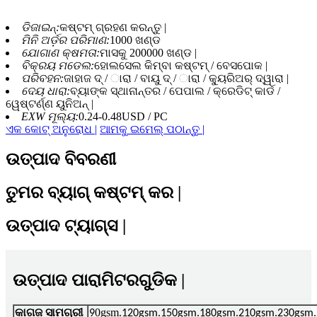
ଡିଜାଇନ୍:
କଷ୍ଟମ୍ ଗ୍ରହଣ କରନ୍ତୁ |
ମିନି ଅର୍ଡ଼ର ପରିମାଣ:
1000 ଖଣ୍ଡ
ଯୋଗାଣ କ୍ଷମତା:
ମାସକୁ 200000 ଖଣ୍ଡ |
ବିକ୍ରୟ ମଡେଲ:
ହୋଲସେଲ କିମ୍ବା କଷ୍ଟମ୍ / ବେସପୋକ |
ପରିବହନ:
ଜାହାଜ ଦ୍ / ାରା / ବାୟୁ ଦ୍ / ାରା / କ୍ୟୁରିଅର୍ ଦ୍ୱାରା |
ଦେୟ ଧାରା:
ବ୍ୟାଙ୍କ ସ୍ଥାନାନ୍ତର / ପେପାଲ / କ୍ରେଡିଟ୍ କାର୍ଡ /
ୱେଷ୍ଟର୍ଣ୍ଣ ୟୁନିଅନ୍ |
EXW ମୂଲ୍ୟ:
0.24-0.48USD / PC
ଏକ କୋଟ୍ ଅନୁରୋଧ |
ଆମକୁ ଇମେଲ୍ ପଠାନ୍ତୁ |
ଉତ୍ପାଦ ବିବରଣୀ
ତୁମର ବ୍ୟାଗ୍ କଷ୍ଟମ୍ କର |
ଉତ୍ପାଦ ଟ୍ୟାଗ୍ସ |
ଉତ୍ପାଦ ପାରାମିଟରଗୁଡିକ |
କାଗଜ ସାମଗ୍ରୀ
0gsm
9
.120gsm.150gsm.180gsm.210gsm.230gsm