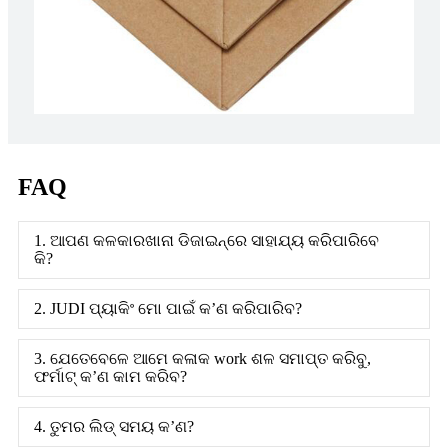
FAQ
1. ଆପଣ କଳକାରଖାନା ଡିଜାଇନ୍ରେ ସାହାଯ୍ୟ କରିପାରିବେ
କି?
2. JUDI ପ୍ୟାକିଂ ମୋ ପାଇଁ କ’ଣ କରିପାରିବ?
3. ଯେତେବେଳେ ଆମେ କଳାକ work ଶଳ ସମାପ୍ତ କରିବୁ,
ଫର୍ମାଟ୍ କ’ଣ କାମ କରିବ?
4. ତୁମର ଲିଡ୍ ସମୟ କ’ଣ?