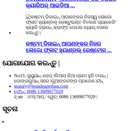
କ୍ୟାରିଅର୍ ଆଇଡିଆ ...
କଷ୍ଟମ୍ ଡିଜାଇନ୍ ଆପଣଙ୍କର ନିଜର
ଲୋଗୋ ଫ୍ଲାଟ ହ୍ୟାଣ୍ଡଲ୍ ରେଷ୍ଟୋର ...
ଯୋଗାଯୋଗ କରନ୍ତୁ |
No33, ଜୁୟୁୟାନ୍ ରୋଡ୍ |ଲିଆଓ ଜିଆ ଗ୍ରାମ ହୁଜି ଟାଉନ୍ |
ଡୋଙ୍ଗଗୁଆନ୍ ସହର |ଗୁଆଙ୍ଗଡଙ୍ଗ ପ୍ରଦେଶ |ଚୀନ୍
inquiry@brandpaperbag.com
ଫୋନ୍: 0086 13609677029
ହ୍ ats ାଟସ୍ ଆପ୍ / ୱେଚ୍: 0086 13609677029 |
ସୂଚନା