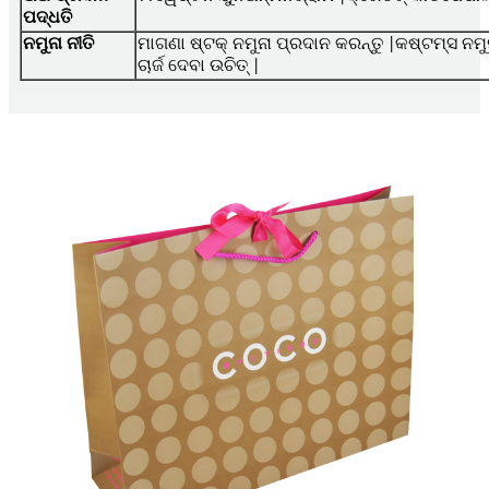
ପଦ୍ଧତି
ନମୁନା ନୀତି
ମାଗଣା ଷ୍ଟକ୍ ନମୁନା ପ୍ରଦାନ କରନ୍ତୁ |କଷ୍ଟମ୍ସ ନମୁ
ଚାର୍ଜ ଦେବା ଉଚିତ୍ |