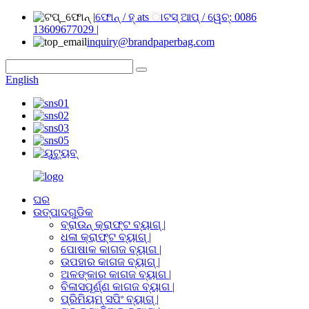
ଫୋନ୍ / ହ୍ ats ାଟସ୍ ଆପ୍ / ୱେଚ୍: 0086
13609677029 |
inquiry@brandpaperbag.com
English
ଘର
ଉତ୍ପାଦଗୁଡିକ
ବ୍ରାଉନ୍ କ୍ରାଫ୍ଟ ବ୍ୟାଗ୍ |
ଧଳା କ୍ରାଫ୍ଟ ବ୍ୟାଗ୍ |
ପୋଷାକ କାଗଜ ବ୍ୟାଗ |
ଉପହାର କାଗଜ ବ୍ୟାଗ୍ |
ଅଳଙ୍କାର କାଗଜ ବ୍ୟାଗ |
ବିଳାସପୂର୍ଣ୍ଣ କାଗଜ ବ୍ୟାଗ |
ପ୍ରିମିୟମ୍ ସପିଂ ବ୍ୟାଗ୍ |