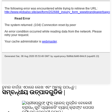
ତୁମର ବାର୍ତ୍ତା ଏଠାରେ ଲେଖ ଏବଂ ଆମକୁ ପଠାନ୍ତୁ |
ସମ୍ବନ୍ଧୀୟ ଉତ୍ପାଦଗୁଡିକ |