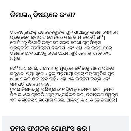
ଡିଜାଇନ୍ ବିଷୟରେ କ’ଣ?
ଫଟୋଗ୍ରାଫିକ୍ ପ୍ରତିଛବିଗୁଡିକ ଭୁଲିଯାଆନ୍ତୁ କାରଣ ସେମାନେ
ପ୍ରକୃତରେ କ୍ରାଫ୍ଟ ବୋର୍ଡରେ ଭଲ କାମ କରନ୍ତି ନାହିଁ |
ଗୋଟିଏରୁ ତିନୋଟି ରଙ୍ଗରେ ସରଳ ରେଖା ଗ୍ରାଫିକ୍ସ
ପ୍ରକୃତରେ ସର୍ବୋତ୍ତମ ବିକଳ୍ପ ଏବଂ ଏହା ଏକ ଉତ୍ପାଦରେ
ପରିଣତ ହେବ ଯାହାକୁ ନେଇ ଆପଣ ଖୁସି ହେବାର ସମ୍ଭାବନା
ଅଧିକ |
ସେହି ଆଧାରରେ, CMYK ରୁ ମୁଦ୍ରଣ କରିବାକୁ ଆମେ ପସନ୍ଦ
କରୁଥିବା ପ୍ୟାଣ୍ଟୋନ୍ ବୁକ୍ ଅନୁଯାୟୀ ସ୍ପଟ୍ ରଙ୍ଗଗୁଡ଼ିକ ପୁନ
oduc ପ୍ରକାଶିତ ହେବ ନାହିଁ - ଏହା ଏକ ଉତ୍ତମ ରଙ୍ଗ ଏବଂ
ସମାପ୍ତି ପ୍ରଦାନ କରେ |
ତୁମର ଡିଜାଇନ୍କୁ 'ପରିଷ୍କାର' ରଖିବାକୁ ଚେଷ୍ଟା କର - ତୁମର
ଡିଜାଇନ୍ରେ ଗ୍ରେଡିଏଣ୍ଟ୍ ଅନ୍ତର୍ଭୂକ୍ତ କର, ଉଦାହରଣ ସ୍ୱରୂପ
ଏକ ଭିଗ୍ନେଟ୍ ପ୍ରୟୋଗ କଲେ, ଆକସ୍ମିକ ଧାର ହୋଇପାରେ |
ତୁମର ଫଣ୍ଟକୁ ଗୋମାଂସ କର |