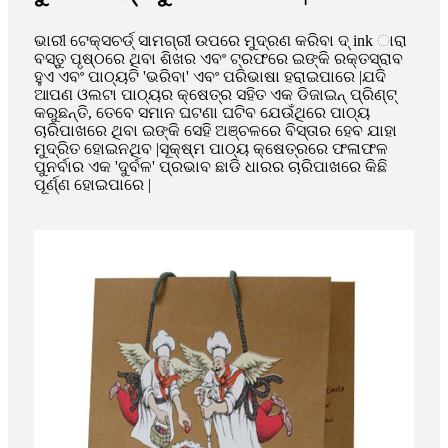
ଭାରୀ ଟେକ୍ସଚର୍ଡ୍ ସାମଗ୍ରୀ ଉପରେ ମୁଦ୍ରଣ କରିବା ଦ୍ ink ାରା
ବସ୍ତୁ ପୃଷ୍ଠରେ ଥିବା ଶିଖର ଏବଂ ଟ୍ରଫରେ ଇଙ୍କି ରକ୍ତସ୍ରାବ
ହୁଏ ଏବଂ ପାଠ୍ୟଟି 'ଭରିବା' ଏବଂ ପରିଭାଷା ହରାଇପାରେ |ଯଦି
ଆପଣ ଓଲଟା ପାଠ୍ୟର କ୍ଷେତ୍ର ସହିତ ଏକ ଡିଜାଇନ୍ ପ୍ରିଣ୍ଟ୍
କରୁଛନ୍ତି, ତେବେ ସମାନ ଘଟଣା ଘଟିବ ଯେଉଁଥିରେ ପାଠ୍ୟ
ଚାରିପାଖରେ ଥିବା ଇଙ୍କି ସେହି ଅଞ୍ଚଳରେ ବିସ୍ତାର ହେବ ଯାହା
ମୁଦ୍ରିତ ହୋଇନଥିବ |ସୂକ୍ଷ୍ମ ପାଠ୍ୟ କ୍ଷେତ୍ରରେ ଫଳାଫଳ
ପୁନର୍ବାର ଏକ 'ଦୁର୍ବଳ' ପ୍ରଭାବ ଛାଡି ଧାରର ଚାରିପାଖରେ କିଛି
ପୂର୍ଣ୍ଣ ହୋଇପାରେ |