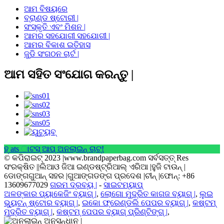
ଆମ ବିଷୟରେ
ବ୍ରାଣ୍ଡ ଷ୍ଟୋରୀ |
ସଂସ୍କୃତି ଏବଂ ମିଶନ |
ଆମର ସହଯୋଗୀ ସହଯୋଗୀ |
ଆମର ବିକାଶ ଇତିହାସ
ଜୁଡି ସଂଗଠନ ଚାର୍ଟ |
ଆମ ସହିତ ସଂଯୋଗ କରନ୍ତୁ |
ହ୍ ats ାଟସ୍ ଆପ୍ ଅନଲାଇନ୍ ଚାଟ୍!
© କପିରାଇଟ୍ 2023 |www.brandpaperbag.com ସର୍ବସତ୍ତ୍ Res
ସଂରକ୍ଷିତ ||ଲିଆଓ ଜିଆ ଇଣ୍ଡଷ୍ଟ୍ରିଆଲ୍ ଏରିଆ |ହୁଜି ଟାଉନ୍ |
ଡୋଙ୍ଗଗୁଆନ୍ ସହର |ଗୁଆଙ୍ଗଡଙ୍ଗ ପ୍ରଦେଶ |ଚୀନ୍ |ଫୋନ୍: +86
13609677029
ଗରମ ଦ୍ରବ୍ୟ |
-
ସାଇଟମ୍ୟାପ୍
ଅଳଙ୍କାର ପ୍ୟାକେଜିଂ ବ୍ୟାଗ୍ |
,
ଲୋଗୋ ମୁଦ୍ରିତ କାଗଜ ବ୍ୟାଗ୍ |
,
ଲୁଇ
ଭ୍ୟୁଟନ୍ ଷ୍ଟୋର ବ୍ୟାଗ୍ |
,
ଇକୋ ଫ୍ରେଣ୍ଡଲି ପେପର ବ୍ୟାଗ୍ |
,
କଷ୍ଟମ୍
ମୁଦ୍ରିତ ବ୍ୟାଗ୍ |
,
କଷ୍ଟମ୍ ପେପର ବ୍ୟାଗ୍ ପ୍ରିଣ୍ଟିଙ୍ଗ୍ |
,