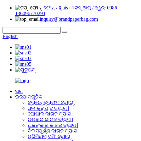
ଫୋନ୍ / ହ୍ ats ାଟସ୍ ଆପ୍ / ୱେଚ୍: 0086
13609677029 |
inquiry@brandpaperbag.com
English
ଘର
ଉତ୍ପାଦଗୁଡିକ
ବ୍ରାଉନ୍ କ୍ରାଫ୍ଟ ବ୍ୟାଗ୍ |
ଧଳା କ୍ରାଫ୍ଟ ବ୍ୟାଗ୍ |
ପୋଷାକ କାଗଜ ବ୍ୟାଗ |
ଉପହାର କାଗଜ ବ୍ୟାଗ୍ |
ଅଳଙ୍କାର କାଗଜ ବ୍ୟାଗ |
ବିଳାସପୂର୍ଣ୍ଣ କାଗଜ ବ୍ୟାଗ |
ପ୍ରିମିୟମ୍ ସପିଂ ବ୍ୟାଗ୍ |