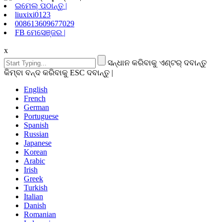
ଇମେଲ୍ ପଠାନ୍ତୁ |
liuxixi0123
008613609677029
FB ମେସେଞ୍ଜର |
x
ସନ୍ଧାନ କରିବାକୁ ଏଣ୍ଟର୍ ଦବାନ୍ତୁ
କିମ୍ବା ବନ୍ଦ କରିବାକୁ ESC ଦବାନ୍ତୁ |
English
French
German
Portuguese
Spanish
Russian
Japanese
Korean
Arabic
Irish
Greek
Turkish
Italian
Danish
Romanian