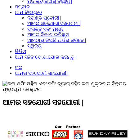
ମଦ କ୍ୟାରିଅର୍ ବ୍ୟାଗ୍ |
ସମ୍ବାଦ
ଆମ ବିଷୟରେ
ବ୍ରାଣ୍ଡ ଷ୍ଟୋରୀ |
ଆମର ସହଯୋଗୀ ସହଯୋଗୀ |
ସଂସ୍କୃତି ଏବଂ ମିଶନ |
ଆମର ବିକାଶ ଇତିହାସ
ଆମଠାରୁ କିପରି ଅର୍ଡର କରିବେ |
ସ୍ଥିରତା
ଭିଡିଓ
ଆମ ସହିତ ଯୋଗାଯୋଗ କରନ୍ତୁ |
ଘର
ଆମର ସହଯୋଗୀ ସହଯୋଗୀ |
ଆମର ସହଯୋଗୀ ସହଯୋଗୀ |