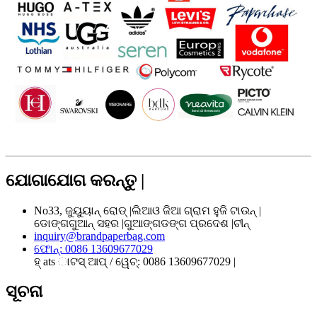
ଯୋଗାଯୋଗ କରନ୍ତୁ |
No33, ଜୁୟୁୟାନ୍ ରୋଡ୍ |ଲିଆଓ ଜିଆ ଗ୍ରାମ ହୁଜି ଟାଉନ୍ |
ଡୋଙ୍ଗଗୁଆନ୍ ସହର |ଗୁଆଙ୍ଗଡଙ୍ଗ ପ୍ରଦେଶ |ଚୀନ୍
inquiry@brandpaperbag.com
ଫୋନ୍: 0086 13609677029
ହ୍ ats ାଟସ୍ ଆପ୍ / ୱେଚ୍: 0086 13609677029 |
ସୂଚନା