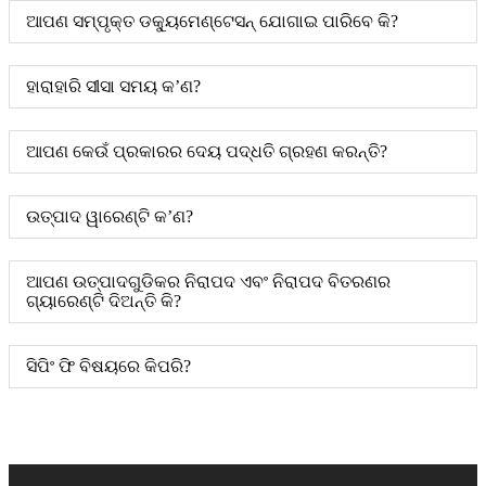
ଆପଣ ସମ୍ପୃକ୍ତ ଡକ୍ୟୁମେଣ୍ଟେସନ୍ ଯୋଗାଇ ପାରିବେ କି?
ହାରାହାରି ସୀସା ସମୟ କ’ଣ?
ଆପଣ କେଉଁ ପ୍ରକାରର ଦେୟ ପଦ୍ଧତି ଗ୍ରହଣ କରନ୍ତି?
ଉତ୍ପାଦ ୱାରେଣ୍ଟି କ’ଣ?
ଆପଣ ଉତ୍ପାଦଗୁଡିକର ନିରାପଦ ଏବଂ ନିରାପଦ ବିତରଣର
ଗ୍ୟାରେଣ୍ଟି ଦିଅନ୍ତି କି?
ସିପିଂ ଫି ବିଷୟରେ କିପରି?