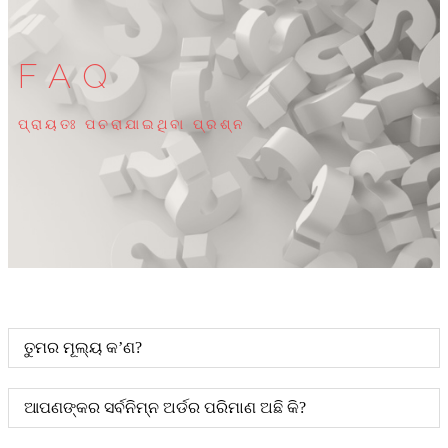
FAQ
ପ୍ରାୟତଃ ପଚରାଯାଇଥିବା ପ୍ରଶ୍ନ
ତୁମର ମୂଲ୍ୟ କ’ଣ?
ଆପଣଙ୍କର ସର୍ବନିମ୍ନ ଅର୍ଡର ପରିମାଣ ଅଛି କି?