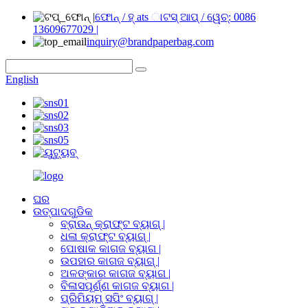
ଫୋନ୍ / ହ୍ ats ାଟସ୍ ଆପ୍ / ୱେଚ୍: 0086
13609677029 |
inquiry@brandpaperbag.com
English
ଘର
ଉତ୍ପାଦଗୁଡିକ
ବ୍ରାଉନ୍ କ୍ରାଫ୍ଟ ବ୍ୟାଗ୍ |
ଧଳା କ୍ରାଫ୍ଟ ବ୍ୟାଗ୍ |
ପୋଷାକ କାଗଜ ବ୍ୟାଗ |
ଉପହାର କାଗଜ ବ୍ୟାଗ୍ |
ଅଳଙ୍କାର କାଗଜ ବ୍ୟାଗ |
ବିଳାସପୂର୍ଣ୍ଣ କାଗଜ ବ୍ୟାଗ |
ପ୍ରିମିୟମ୍ ସପିଂ ବ୍ୟାଗ୍ |