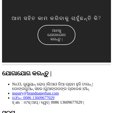
ଆମ ସହିତ କାମ କରିବାକୁ ଚାହୁଁଛନ୍ତି କି?
ଆମକୁ
ଯୋଗାଯୋଗ
କରନ୍ତୁ |
ଯୋଗାଯୋଗ କରନ୍ତୁ |
No33, ଜୁୟୁୟାନ୍ ରୋଡ୍ |ଲିଆଓ ଜିଆ ଗ୍ରାମ ହୁଜି ଟାଉନ୍ |
ଡୋଙ୍ଗଗୁଆନ୍ ସହର |ଗୁଆଙ୍ଗଡଙ୍ଗ ପ୍ରଦେଶ |ଚୀନ୍
inquiry@brandpaperbag.com
ଫୋନ୍: 0086 13609677029
ହ୍ ats ାଟସ୍ ଆପ୍ / ୱେଚ୍: 0086 13609677029 |
ସୂଚନା