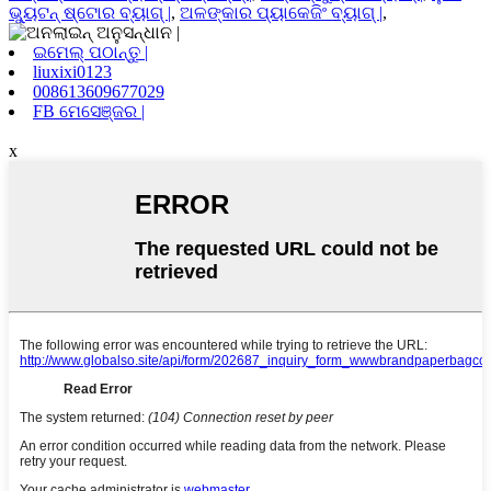
ଭ୍ୟୁଟନ୍ ଷ୍ଟୋର ବ୍ୟାଗ୍ |
,
ଅଳଙ୍କାର ପ୍ୟାକେଜିଂ ବ୍ୟାଗ୍ |
,
ଇମେଲ୍ ପଠାନ୍ତୁ |
liuxixi0123
008613609677029
FB ମେସେଞ୍ଜର |
x