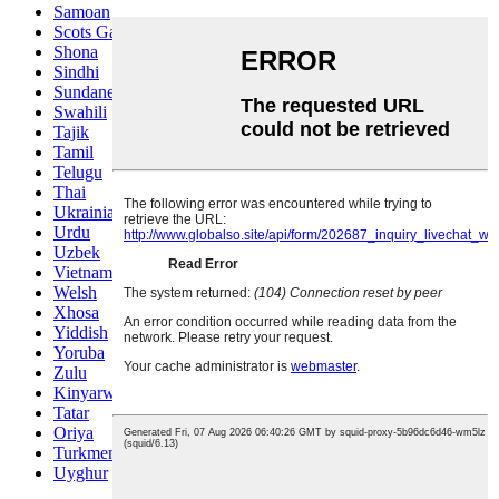
Samoan
Scots Gaelic
Shona
Sindhi
Sundanese
Swahili
Tajik
Tamil
Telugu
Thai
Ukrainian
Urdu
Uzbek
Vietnamese
Welsh
Xhosa
Yiddish
Yoruba
Zulu
Kinyarwanda
Tatar
Oriya
Turkmen
Uyghur