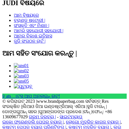
JUDI ବିଷୟରେ
ଆମ ବିଷୟରେ
ବ୍ରାଣ୍ଡ ଷ୍ଟୋରୀ |
ସଂସ୍କୃତି ଏବଂ ମିଶନ |
ଆମର ସହଯୋଗୀ ସହଯୋଗୀ |
ଆମର ବିକାଶ ଇତିହାସ
ଜୁଡି ସଂଗଠନ ଚାର୍ଟ |
ଆମ ସହିତ ସଂଯୋଗ କରନ୍ତୁ |
ହ୍ ats ାଟସ୍ ଆପ୍ ଅନଲାଇନ୍ ଚାଟ୍!
© କପିରାଇଟ୍ 2023 |www.brandpaperbag.com ସର୍ବସତ୍ତ୍ Res
ସଂରକ୍ଷିତ ||ଲିଆଓ ଜିଆ ଇଣ୍ଡଷ୍ଟ୍ରିଆଲ୍ ଏରିଆ |ହୁଜି ଟାଉନ୍ |
ଡୋଙ୍ଗଗୁଆନ୍ ସହର |ଗୁଆଙ୍ଗଡଙ୍ଗ ପ୍ରଦେଶ |ଚୀନ୍ |ଫୋନ୍: +86
13609677029
ଗରମ ଦ୍ରବ୍ୟ |
-
ସାଇଟମ୍ୟାପ୍
ଇକୋ ଫ୍ରେଣ୍ଡଲି ପେପର ବ୍ୟାଗ୍ |
,
ଲୋଗୋ ମୁଦ୍ରିତ କାଗଜ ବ୍ୟାଗ୍ |
,
କଷ୍ଟମ୍ ପେପର ବ୍ୟାଗ୍ ପ୍ରିଣ୍ଟିଙ୍ଗ୍ |
,
କଷ୍ଟମ୍ ମୁଦ୍ରିତ ବ୍ୟାଗ୍ |
,
ଲୁଇ