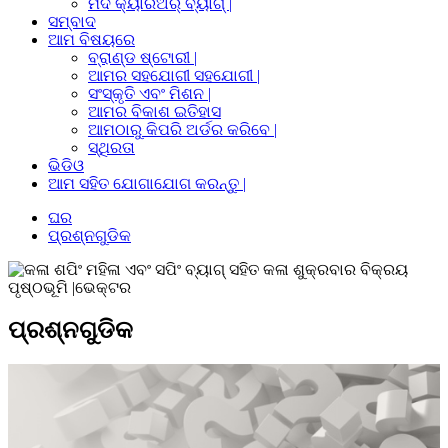
ମଦ କ୍ୟାରିଅର୍ ବ୍ୟାଗ୍ |
ସମ୍ବାଦ
ଆମ ବିଷୟରେ
ବ୍ରାଣ୍ଡ ଷ୍ଟୋରୀ |
ଆମର ସହଯୋଗୀ ସହଯୋଗୀ |
ସଂସ୍କୃତି ଏବଂ ମିଶନ |
ଆମର ବିକାଶ ଇତିହାସ
ଆମଠାରୁ କିପରି ଅର୍ଡର କରିବେ |
ସ୍ଥିରତା
ଭିଡିଓ
ଆମ ସହିତ ଯୋଗାଯୋଗ କରନ୍ତୁ |
ଘର
ପ୍ରଶ୍ନଗୁଡିକ
ପ୍ରଶ୍ନଗୁଡିକ